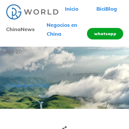
Inicio
BiciBlog
Negocios en
ChinaNews
China
whatsapp
mayo 20
0
comments
Compras en China