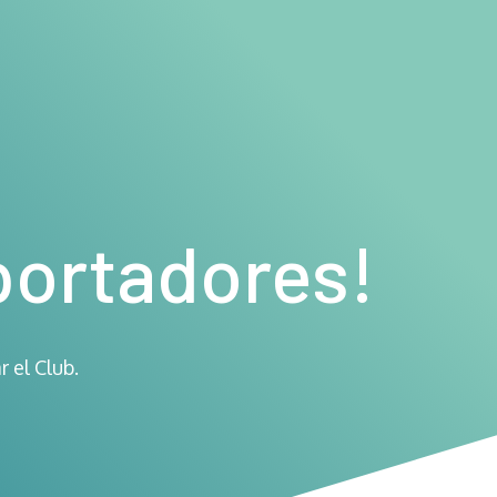
portadores!
 el Club.