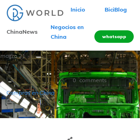
Inicio
BiciBlog
Negocios en
ChinaNews
China
whatsapp
marzo 21
0
comments
Compras en China