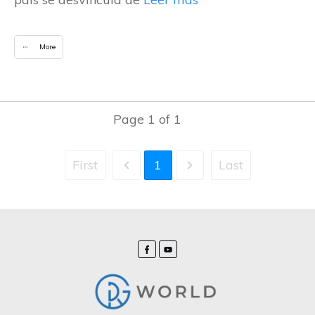
More
Page
1
of
1
First
1
Last