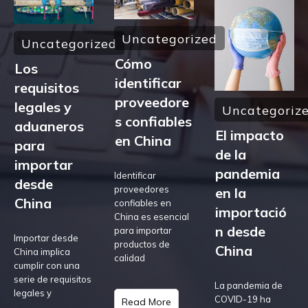
Uncategorized
Uncategorized
Cómo
Los
identificar
requisitos
proveedore
legales y
Uncategoriz
s confiables
aduaneros
El impacto
en China
para
de la
importar
pandemia
Identificar
desde
proveedores
en la
China
confiables en
importació
China es esencial
n desde
para importar
Importar desde
productos de
China
China implica
calidad
cumplir con una
serie de requisitos
La pandemia de
legales y
COVID-19 ha
Read More