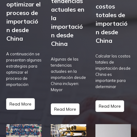
tendencias
optimizar el
costos
actuales en
proceso de
totales de
la
importació
importació
importació
n desde
n desde
n desde
China
China
China
A continuación se
Calcular los costos
Algunas de las
presentan algunas
totales de
tendencias
estrategias para
importación desde
actuales en la
optimizar el
China es
importación desde
proceso de
importante para
China incluyen:
importación
determinar
Mayor
Read More
Read More
Read More